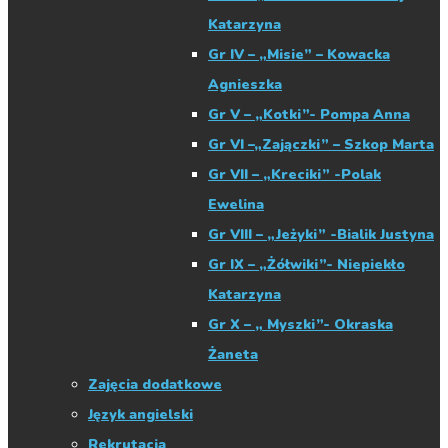
Katarzyna
Gr IV – „Misie” – Kowacka
Agnieszka
Gr V – „Kotki”- Pompa Anna
Gr VI –„Zajączki” – Szkop Marta
Gr VII – „Kreciki” -Polak
Ewelina
Gr VIII – „Jeżyki” -Bialik Justyna
Gr IX – „Żółwiki”- Niepiekło
Katarzyna
Gr X – „ Myszki”- Okraska
Żaneta
Zajęcia dodatkowe
Język angielski
Rekrutacja