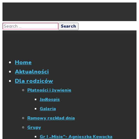
Home
Aktualności
Dla rodziców
Płatności i żywienie
Jadłospis
Galeria
Ramowy rozkład dnia
Grupy
Gr I „Misie”- Agnieszka Kowacka