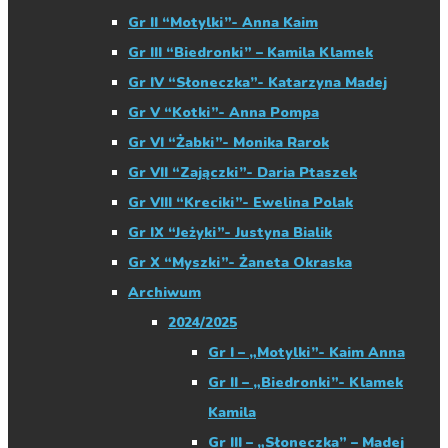
Gr II “Motylki”- Anna Kaim
Gr III “Biedronki” – Kamila Klamek
Gr IV “Słoneczka”- Katarzyna Madej
Gr V “Kotki”- Anna Pompa
Gr VI “Żabki”- Monika Rarok
Gr VII “Zajączki”- Daria Ptaszek
Gr VIII “Kreciki”- Ewelina Polak
Gr IX “Jeżyki”- Justyna Bialik
Gr X “Myszki”- Żaneta Okraska
Archiwum
2024/2025
Gr I – „Motylki”- Kaim Anna
Gr II – „Biedronki”- Klamek
Kamila
Gr III – „Słoneczka” – Madej