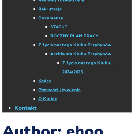
Ramowy rozkład dnia
Rekrutacja
Dokumenty
STATUT
ROCZNY PLAN PRACY
Z życia naszego Klubu Przybynów
Archiwum Klubu Przybynów
Z życia naszego Klubu-
2024/2025
Kadra
Płatności i żywienie
O Klubie
Kontakt
Author: ehoo