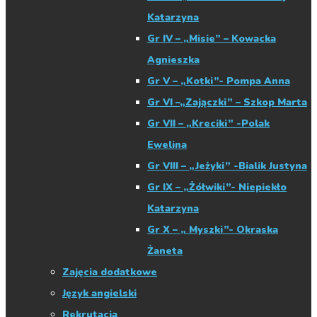
Katarzyna
Gr IV – „Misie” – Kowacka
Agnieszka
Gr V – „Kotki”- Pompa Anna
Gr VI –„Zajączki” – Szkop Marta
Gr VII – „Kreciki” -Polak
Ewelina
Gr VIII – „Jeżyki” -Bialik Justyna
Gr IX – „Żółwiki”- Niepiekło
Katarzyna
Gr X – „ Myszki”- Okraska
Żaneta
Zajęcia dodatkowe
Język angielski
Rekrutacja