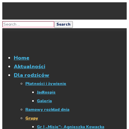
Home
Aktualności
Dla rodziców
Płatności i żywienie
Jadłospis
Galeria
Ramowy rozkład dnia
Grupy
Gr I „Misie”- Agnieszka Kowacka