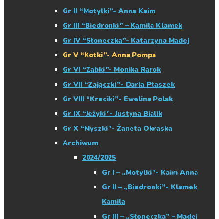
Gr II “Motylki”- Anna Kaim
Gr III “Biedronki” – Kamila Klamek
Gr IV “Słoneczka”- Katarzyna Madej
Gr V “Kotki”- Anna Pompa
Gr VI “Żabki”- Monika Rarok
Gr VII “Zajączki”- Daria Ptaszek
Gr VIII “Kreciki”- Ewelina Polak
Gr IX “Jeżyki”- Justyna Bialik
Gr X “Myszki”- Żaneta Okraska
Archiwum
2024/2025
Gr I – „Motylki”- Kaim Anna
Gr II – „Biedronki”- Klamek
Kamila
Gr III – „Słoneczka” – Madej