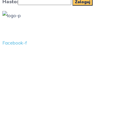
Hasło:
Przedszkole Publiczne w Żarkach z filią w Kotowicach
Facebook-f