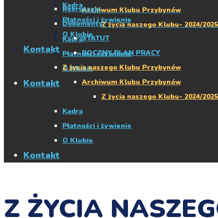
Kadra
Rekrutacja
Archiwum Klubu Przybynów
Płatności i żywienie
Dokumenty
Z życia naszego Klubu- 2024/2025
O Klubie
STATUT
Kadra
Kontakt
ROCZNY PLAN PRACY
Płatności i żywienie
Z życia naszego Klubu Przybynów
O Klubie
Kontakt
Archiwum Klubu Przybynów
Z życia naszego Klubu- 2024/2025
Kadra
Płatności i żywienie
O Klubie
Kontakt
Z ŻYCIA NASZE