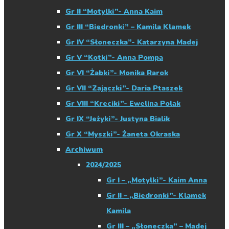
Gr II “Motylki”- Anna Kaim
Gr III “Biedronki” – Kamila Klamek
Gr IV “Słoneczka”- Katarzyna Madej
Gr V “Kotki”- Anna Pompa
Gr VI “Żabki”- Monika Rarok
Gr VII “Zajączki”- Daria Ptaszek
Gr VIII “Kreciki”- Ewelina Polak
Gr IX “Jeżyki”- Justyna Bialik
Gr X “Myszki”- Żaneta Okraska
Archiwum
2024/2025
Gr I – „Motylki”- Kaim Anna
Gr II – „Biedronki”- Klamek
Kamila
Gr III – „Słoneczka” – Madej