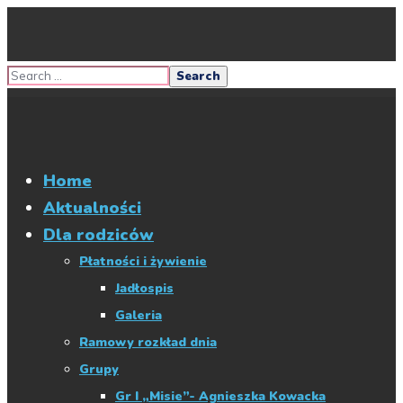
Home
Aktualności
Dla rodziców
Płatności i żywienie
Jadłospis
Galeria
Ramowy rozkład dnia
Grupy
Gr I „Misie”- Agnieszka Kowacka