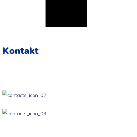
Kontakt
Żarki, ul. Wierzbowa Kotowice, ul. Zamkowa
34 / 314-81-57
ppzarki6@wp.pl