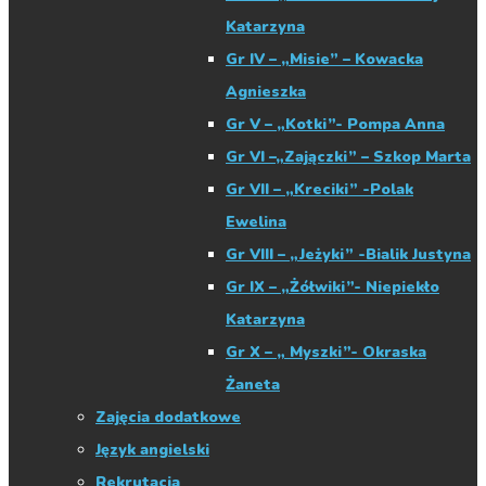
Katarzyna
Gr IV – „Misie” – Kowacka
Agnieszka
Gr V – „Kotki”- Pompa Anna
Gr VI –„Zajączki” – Szkop Marta
Gr VII – „Kreciki” -Polak
Ewelina
Gr VIII – „Jeżyki” -Bialik Justyna
Gr IX – „Żółwiki”- Niepiekło
Katarzyna
Gr X – „ Myszki”- Okraska
Żaneta
Zajęcia dodatkowe
Język angielski
Rekrutacja