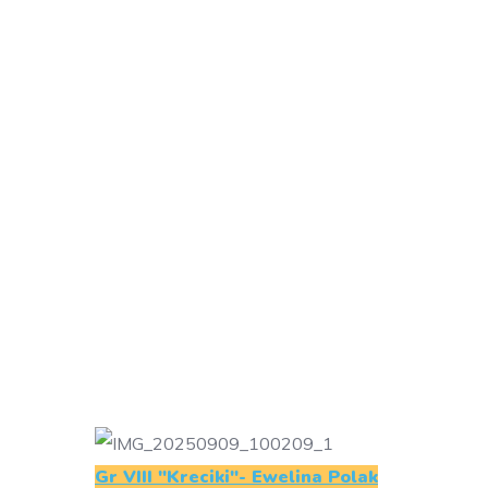
Gr VIII "Kreciki"- Ewelina Polak