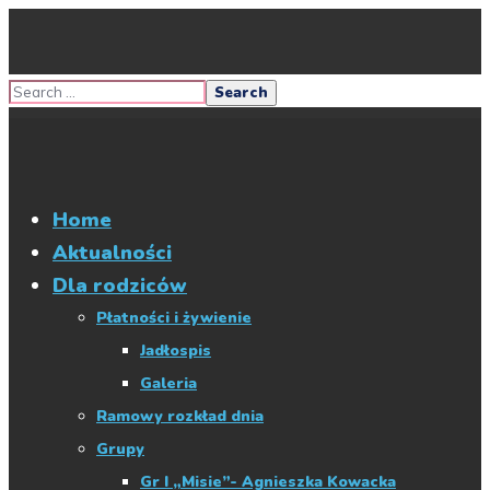
Home
Aktualności
Dla rodziców
Płatności i żywienie
Jadłospis
Galeria
Ramowy rozkład dnia
Grupy
Gr I „Misie”- Agnieszka Kowacka