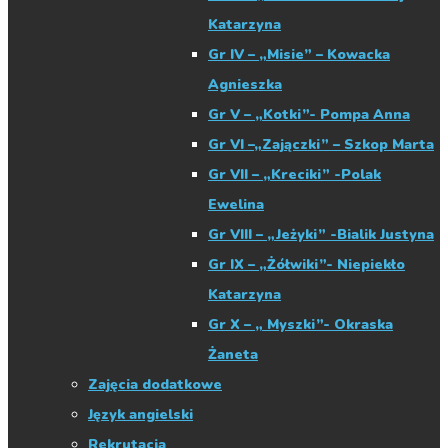
Katarzyna
Gr IV – „Misie” – Kowacka
Agnieszka
Gr V – „Kotki”- Pompa Anna
Gr VI –„Zajączki” – Szkop Marta
Gr VII – „Kreciki” -Polak
Ewelina
Gr VIII – „Jeżyki” -Bialik Justyna
Gr IX – „Żółwiki”- Niepiekło
Katarzyna
Gr X – „ Myszki”- Okraska
Żaneta
Zajęcia dodatkowe
Język angielski
Rekrutacja