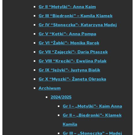
Gr II “Motylki”- Anna Kaim
Gr III “Biedronki” – Kamila Klamek
Gr IV “Słoneczka”- Katarzyna Madej
Gr V “Kotki”- Anna Pompa
Gr VI “Żabki”- Monika Rarok
Gr VII “Zajączki”- Daria Ptaszek
Gr VIII “Kreciki”- Ewelina Polak
Gr IX “Jeżyki”- Justyna Bialik
Gr X “Myszki”- Żaneta Okraska
Archiwum
2024/2025
Gr I – „Motylki”- Kaim Anna
Gr II – „Biedronki”- Klamek
Kamila
Gr III – „Słoneczka” – Madej