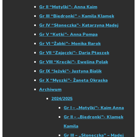
Gr II “Motylki”- Anna Kaim
Gr III “Biedronki” – Kamila Klamek
Gr IV “Słoneczka”- Katarzyna Madej
Gr V “Kotki”- Anna Pompa
Gr VI “Żabki”- Monika Rarok
Gr VII “Zajączki”- Daria Ptaszek
Gr VIII “Kreciki”- Ewelina Polak
Gr IX “Jeżyki”- Justyna Bialik
Gr X “Myszki”- Żaneta Okraska
Archiwum
2024/2025
Gr I – „Motylki”- Kaim Anna
Gr II – „Biedronki”- Klamek
Kamila
Gr III – „Słoneczka” – Madej