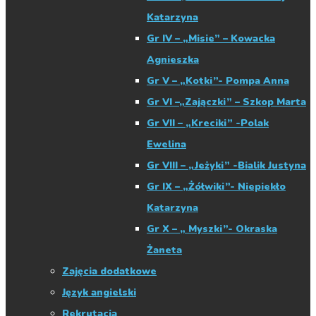
Katarzyna
Gr IV – „Misie” – Kowacka
Agnieszka
Gr V – „Kotki”- Pompa Anna
Gr VI –„Zajączki” – Szkop Marta
Gr VII – „Kreciki” -Polak
Ewelina
Gr VIII – „Jeżyki” -Bialik Justyna
Gr IX – „Żółwiki”- Niepiekło
Katarzyna
Gr X – „ Myszki”- Okraska
Żaneta
Zajęcia dodatkowe
Język angielski
Rekrutacja