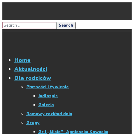
Home
Aktualności
Dla rodziców
Płatności i żywienie
Jadłospis
Galeria
Ramowy rozkład dnia
Grupy
Gr I „Misie”- Agnieszka Kowacka