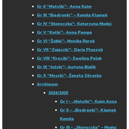
Gr II “Motylki”- Anna Kaim
Gr III “Biedronki” – Kamila Klamek
Gr IV “Słoneczka”- Katarzyna Madej
Gr V “Kotki”- Anna Pompa
Gr VI “Żabki”- Monika Rarok
Gr VII “Zajączki”- Daria Ptaszek
Gr VIII “Kreciki”- Ewelina Polak
Gr IX “Jeżyki”- Justyna Bialik
Gr X “Myszki”- Żaneta Okraska
Archiwum
2024/2025
Gr I – „Motylki”- Kaim Anna
Gr II – „Biedronki”- Klamek
Kamila
Gr III – „Słoneczka” – Madej