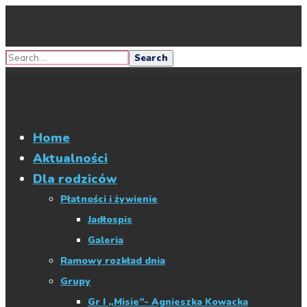
Home
Aktualności
Dla rodziców
Płatności i żywienie
Jadłospis
Galeria
Ramowy rozkład dnia
Grupy
Gr I „Misie”- Agnieszka Kowacka