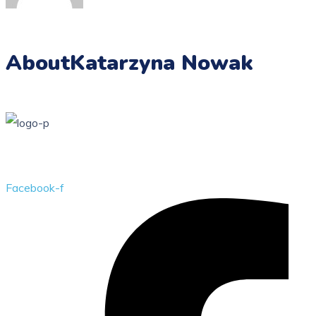
About
Katarzyna Nowak
Przedszkole Publiczne w Żarkach z filią w Kotowicach
Facebook-f