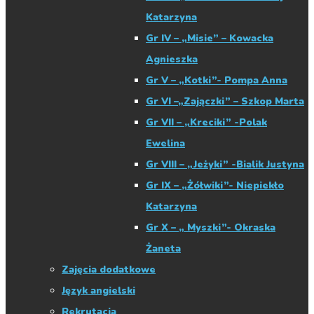
Katarzyna
Gr IV – „Misie” – Kowacka
Agnieszka
Gr V – „Kotki”- Pompa Anna
Gr VI –„Zajączki” – Szkop Marta
Gr VII – „Kreciki” -Polak
Ewelina
Gr VIII – „Jeżyki” -Bialik Justyna
Gr IX – „Żółwiki”- Niepiekło
Katarzyna
Gr X – „ Myszki”- Okraska
Żaneta
Zajęcia dodatkowe
Język angielski
Rekrutacja