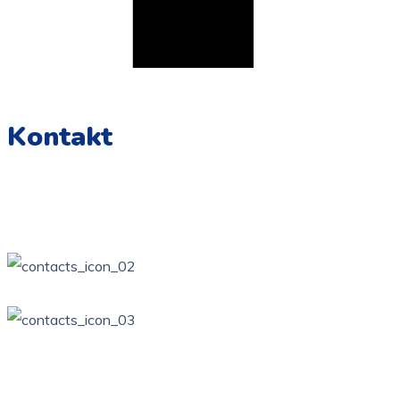
Kontakt
Żarki, ul. Wierzbowa Kotowice, ul. Zamkowa
34 / 314-81-57
ppzarki6@wp.pl