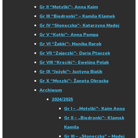
Gr II “Motylki”- Anna Kaim
Gr III “Biedronki” – Kamila Klamek
Gr IV “Słoneczka”- Katarzyna Madej
Gr V “Kotki”- Anna Pompa
Gr VI “Żabki”- Monika Rarok
Gr VII “Zajączki”- Daria Ptaszek
Gr VIII “Kreciki”- Ewelina Polak
Gr IX “Jeżyki”- Justyna Bialik
Gr X “Myszki”- Żaneta Okraska
Archiwum
2024/2025
Gr I – „Motylki”- Kaim Anna
Gr II – „Biedronki”- Klamek
Kamila
Gr III – „Słoneczka” – Madej