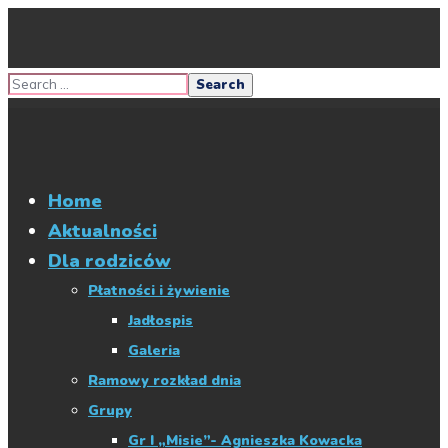
Home
Aktualności
Dla rodziców
Płatności i żywienie
Jadłospis
Galeria
Ramowy rozkład dnia
Grupy
Gr I „Misie”- Agnieszka Kowacka