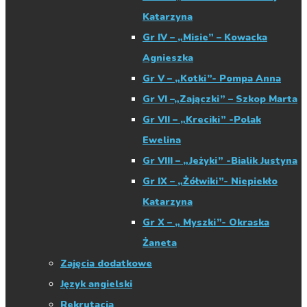
Katarzyna
Gr IV – „Misie” – Kowacka
Agnieszka
Gr V – „Kotki”- Pompa Anna
Gr VI –„Zajączki” – Szkop Marta
Gr VII – „Kreciki” -Polak
Ewelina
Gr VIII – „Jeżyki” -Bialik Justyna
Gr IX – „Żółwiki”- Niepiekło
Katarzyna
Gr X – „ Myszki”- Okraska
Żaneta
Zajęcia dodatkowe
Język angielski
Rekrutacja