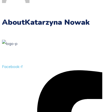
About
Katarzyna Nowak
Przedszkole Publiczne w Żarkach z filią w Kotowicach
Facebook-f