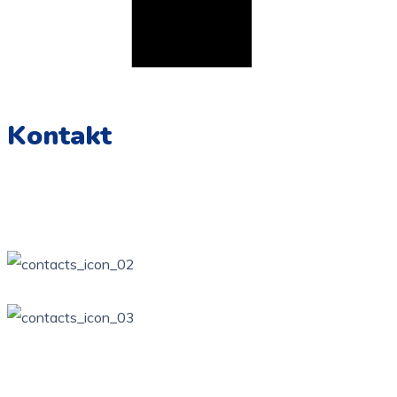
Kontakt
Żarki, ul. Wierzbowa Kotowice, ul. Zamkowa
34 / 314-81-57
ppzarki6@wp.pl