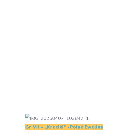
Gr VII – „Kreciki” -Polak Ewelina