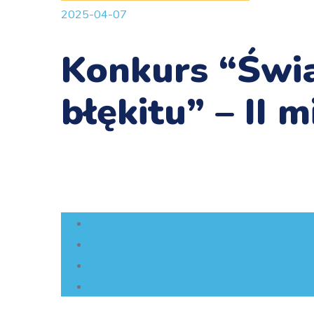
2025-04-07
Konkurs “Świa
błękitu” – II 