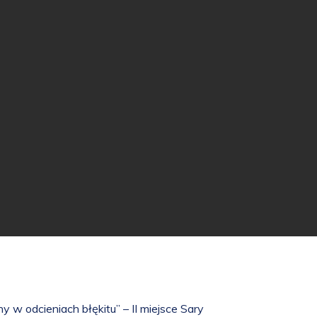
y w odcieniach błękitu” – II miejsce Sary