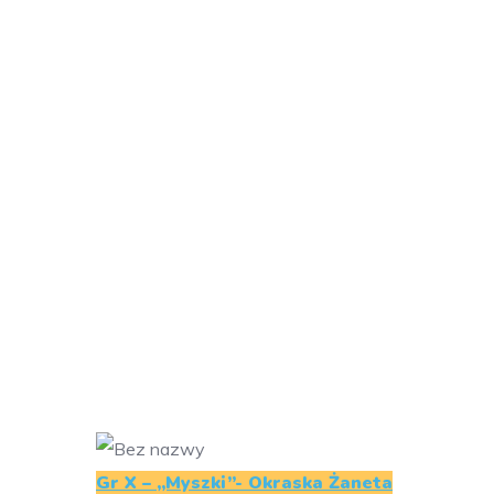
Gr X – „Myszki”- Okraska Żaneta