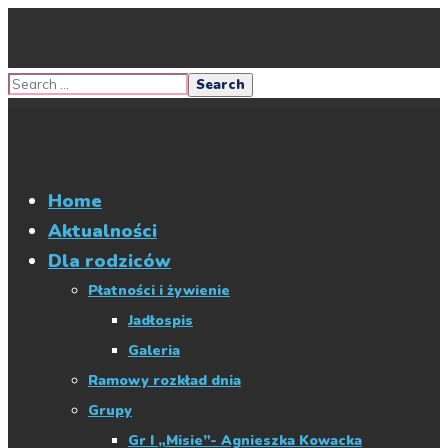
Home
Aktualności
Dla rodziców
Płatności i żywienie
Jadłospis
Galeria
Ramowy rozkład dnia
Grupy
Gr I „Misie”- Agnieszka Kowacka