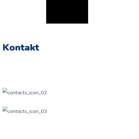
Kontakt
Żarki, ul. Wierzbowa Kotowice, ul. Zamkowa
34 / 314-81-57
ppzarki6@wp.pl