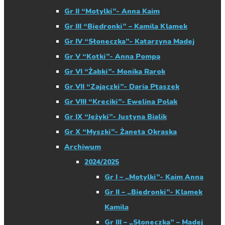
Gr II “Motylki”- Anna Kaim
Gr III “Biedronki” – Kamila Klamek
Gr IV “Słoneczka”- Katarzyna Madej
Gr V “Kotki”- Anna Pompa
Gr VI “Żabki”- Monika Rarok
Gr VII “Zajączki”- Daria Ptaszek
Gr VIII “Kreciki”- Ewelina Polak
Gr IX “Jeżyki”- Justyna Bialik
Gr X “Myszki”- Żaneta Okraska
Archiwum
2024/2025
Gr I – „Motylki”- Kaim Anna
Gr II – „Biedronki”- Klamek
Kamila
Gr III – „Słoneczka” – Madej