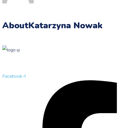
About
Katarzyna Nowak
Przedszkole Publiczne w Żarkach z filią w Kotowicach
Facebook-f