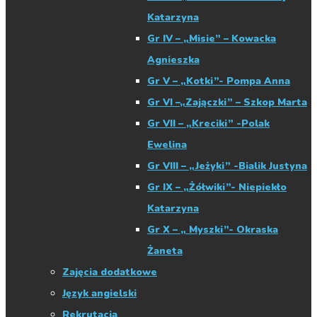
Katarzyna
Gr IV – „Misie” – Kowacka
Agnieszka
Gr V – „Kotki”- Pompa Anna
Gr VI –„Zajączki” – Szkop Marta
Gr VII – „Kreciki” -Polak
Ewelina
Gr VIII – „Jeżyki” -Bialik Justyna
Gr IX – „Żółwiki”- Niepiekło
Katarzyna
Gr X – „ Myszki”- Okraska
Żaneta
Zajęcia dodatkowe
Język angielski
Rekrutacja