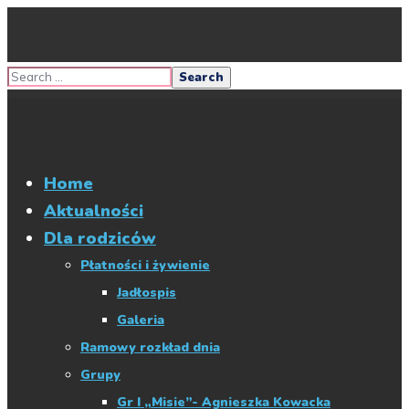
Home
Aktualności
Dla rodziców
Płatności i żywienie
Jadłospis
Galeria
Ramowy rozkład dnia
Grupy
Gr I „Misie”- Agnieszka Kowacka