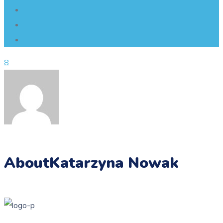
8
About
Katarzyna Nowak