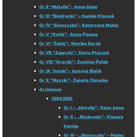
Gr II “Motylki”- Anna Kaim
Gr III “Biedronki” – Kamila Klamek
Gr IV “Słoneczka”- Katarzyna Madej
Gr V “Kotki”- Anna Pompa
Gr VI “Żabki”- Monika Rarok
Gr VII “Zajączki”- Daria Ptaszek
Gr VIII “Kreciki”- Ewelina Polak
Gr IX “Jeżyki”- Justyna Bialik
Gr X “Myszki”- Żaneta Okraska
Archiwum
2024/2025
Gr I – „Motylki”- Kaim Anna
Gr II – „Biedronki”- Klamek
Kamila
Gr III – „Słoneczka” – Madej