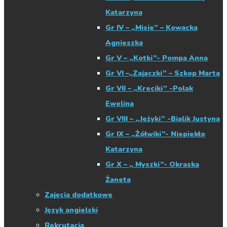
Katarzyna
Gr IV – „Misie” – Kowacka
Agnieszka
Gr V – „Kotki”- Pompa Anna
Gr VI –„Zajączki” – Szkop Marta
Gr VII – „Kreciki” -Polak
Ewelina
Gr VIII – „Jeżyki” -Bialik Justyna
Gr IX – „Żółwiki”- Niepiekło
Katarzyna
Gr X – „ Myszki”- Okraska
Żaneta
Zajęcia dodatkowe
Język angielski
Rekrutacja