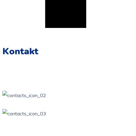
Kontakt
Żarki, ul. Wierzbowa Kotowice, ul. Zamkowa
34 / 314-81-57
ppzarki6@wp.pl