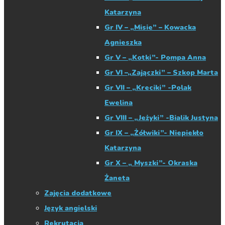
Katarzyna
Gr IV – „Misie” – Kowacka
Agnieszka
Gr V – „Kotki”- Pompa Anna
Gr VI –„Zajączki” – Szkop Marta
Gr VII – „Kreciki” -Polak
Ewelina
Gr VIII – „Jeżyki” -Bialik Justyna
Gr IX – „Żółwiki”- Niepiekło
Katarzyna
Gr X – „ Myszki”- Okraska
Żaneta
Zajęcia dodatkowe
Język angielski
Rekrutacja