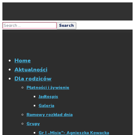
Home
Aktualności
Dla rodziców
Płatności i żywienie
Jadłospis
Galeria
Ramowy rozkład dnia
Grupy
Gr I „Misie”- Agnieszka Kowacka