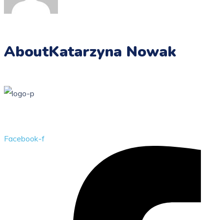
About
Katarzyna Nowak
Przedszkole Publiczne w Żarkach z filią w Kotowicach
Facebook-f