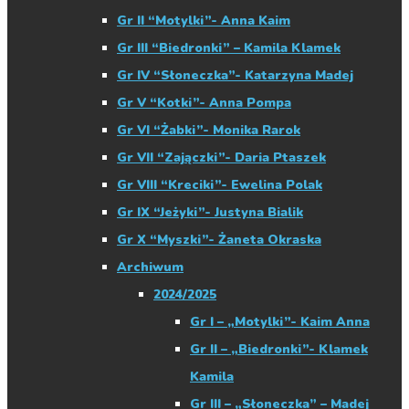
Gr II “Motylki”- Anna Kaim
Gr III “Biedronki” – Kamila Klamek
Gr IV “Słoneczka”- Katarzyna Madej
Gr V “Kotki”- Anna Pompa
Gr VI “Żabki”- Monika Rarok
Gr VII “Zajączki”- Daria Ptaszek
Gr VIII “Kreciki”- Ewelina Polak
Gr IX “Jeżyki”- Justyna Bialik
Gr X “Myszki”- Żaneta Okraska
Archiwum
2024/2025
Gr I – „Motylki”- Kaim Anna
Gr II – „Biedronki”- Klamek
Kamila
Gr III – „Słoneczka” – Madej