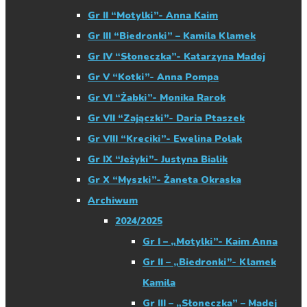
Gr II “Motylki”- Anna Kaim
Gr III “Biedronki” – Kamila Klamek
Gr IV “Słoneczka”- Katarzyna Madej
Gr V “Kotki”- Anna Pompa
Gr VI “Żabki”- Monika Rarok
Gr VII “Zajączki”- Daria Ptaszek
Gr VIII “Kreciki”- Ewelina Polak
Gr IX “Jeżyki”- Justyna Bialik
Gr X “Myszki”- Żaneta Okraska
Archiwum
2024/2025
Gr I – „Motylki”- Kaim Anna
Gr II – „Biedronki”- Klamek
Kamila
Gr III – „Słoneczka” – Madej