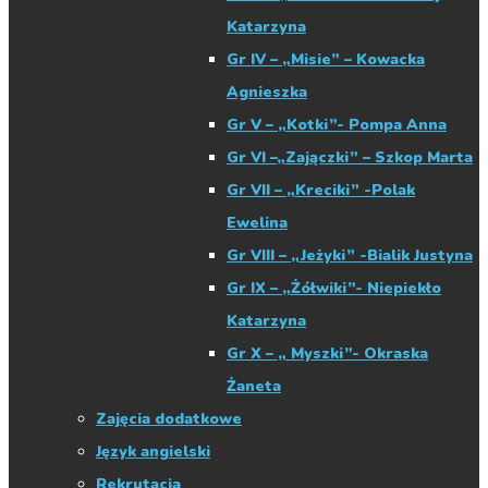
Katarzyna
Gr IV – „Misie” – Kowacka
Agnieszka
Gr V – „Kotki”- Pompa Anna
Gr VI –„Zajączki” – Szkop Marta
Gr VII – „Kreciki” -Polak
Ewelina
Gr VIII – „Jeżyki” -Bialik Justyna
Gr IX – „Żółwiki”- Niepiekło
Katarzyna
Gr X – „ Myszki”- Okraska
Żaneta
Zajęcia dodatkowe
Język angielski
Rekrutacja