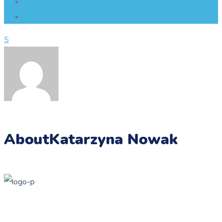
5
About
Katarzyna Nowak
Przedszkole Publiczne w Żarkach z filią w Kotowicach