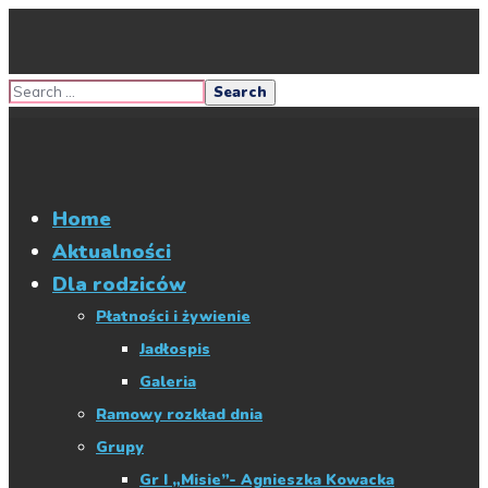
Home
Aktualności
Dla rodziców
Płatności i żywienie
Jadłospis
Galeria
Ramowy rozkład dnia
Grupy
Gr I „Misie”- Agnieszka Kowacka