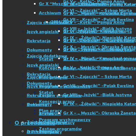
Gr V – „Kotki”- Pompa Anna
Gr X “Myszki”- Żaneta Okraska
Gr IX – „Żółwiki”- Niepiekło Kata
Gr III – „Słoneczka” – Madej Kata
Gr VI –„Zajączki” – Szkop Marta
Archiwum
Gr X – „ Myszki”- Okraska Żaneta
Gr IV – „Misie” – Kowacka Agnies
Gr VII – „Kreciki” -Polak Ewelina
2024/2025
Zajęcia dodatkowe
Gr V – „Kotki”- Pompa Anna
Gr VIII – „Jeżyki” -Bialik Justyna
Gr I – „Motylki”- Kaim Anna
Język angielski
Gr VI –„Zajączki” – Szkop Marta
Gr IX – „Żółwiki”- Niepiekło Kata
Gr II – „Biedronki”- Klamek Kamil
Rekrutacja
Gr VII – „Kreciki” -Polak Ewelina
Gr X – „ Myszki”- Okraska Żaneta
Gr III – „Słoneczka” – Madej Kata
Dokumenty
Gr VIII – „Jeżyki” -Bialik Justyna
Zajęcia dodatkowe
Gr IV – „Misie” – Kowacka Agnies
Statut
Gr IX – „Żółwiki”- Niepiekło Kata
Język angielski
Gr V – „Kotki”- Pompa Anna
Koncepcja pracy
Gr X – „ Myszki”- Okraska Żaneta
Rekrutacja
Gr VI –„Zajączki” – Szkop Marta
Zajęcia dodatkowe
Plan pracy
Dokumenty
Gr VII – „Kreciki” -Polak Ewelina
Język angielski
Program wychowawczy
Statut
Gr VIII – „Jeżyki” -Bialik Justyna
Rekrutacja
Zestaw programów
Koncepcja pracy
Gr IX – „Żółwiki”- Niepiekło Kata
Konkursy
Dokumenty
Plan pracy
Gr X – „ Myszki”- Okraska Żaneta
Archiwum
Statut
Program wychowawczy
O przedszkolu
Zajęcia dodatkowe
Koncepcja pracy
Zestaw programów
Język angielski
O Przedszkolu
Plan pracy