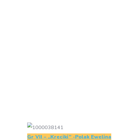
Gr VII – „Kreciki” -Polak Ewelina