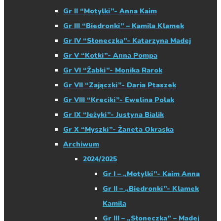
Gr II “Motylki”- Anna Kaim
Gr III “Biedronki” – Kamila Klamek
Gr IV “Słoneczka”- Katarzyna Madej
Gr V “Kotki”- Anna Pompa
Gr VI “Żabki”- Monika Rarok
Gr VII “Zajączki”- Daria Ptaszek
Gr VIII “Kreciki”- Ewelina Polak
Gr IX “Jeżyki”- Justyna Bialik
Gr X “Myszki”- Żaneta Okraska
Archiwum
2024/2025
Gr I – „Motylki”- Kaim Anna
Gr II – „Biedronki”- Klamek
Kamila
Gr III – „Słoneczka” – Madej