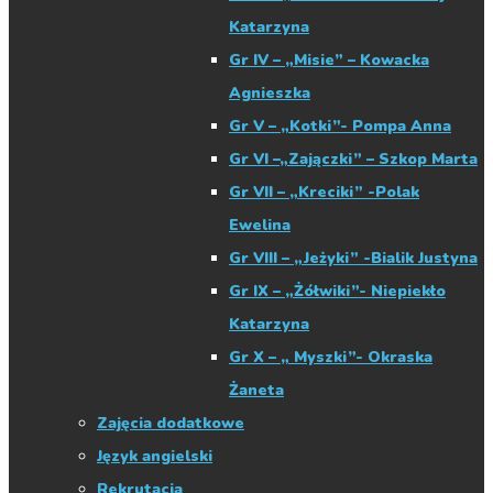
Katarzyna
Gr IV – „Misie” – Kowacka
Agnieszka
Gr V – „Kotki”- Pompa Anna
Gr VI –„Zajączki” – Szkop Marta
Gr VII – „Kreciki” -Polak
Ewelina
Gr VIII – „Jeżyki” -Bialik Justyna
Gr IX – „Żółwiki”- Niepiekło
Katarzyna
Gr X – „ Myszki”- Okraska
Żaneta
Zajęcia dodatkowe
Język angielski
Rekrutacja