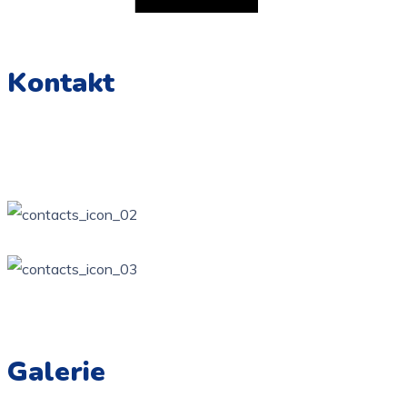
Kontakt
Żarki, ul. Wierzbowa Kotowice, ul. Zamkowa
34 / 314-81-57
ppzarki6@wp.pl
Galerie