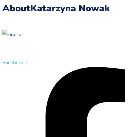
About
Katarzyna Nowak
Przedszkole Publiczne w Żarkach z filią w Kotowicach
Facebook-f