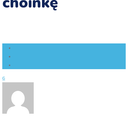
choinkę
6