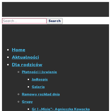
Home
Aktualności
Dla rodziców
Płatności i żywienie
Jadłospis
Galeria
Ramowy rozkład dnia
Grupy
Gr I „Misie”- Agnieszka Kowacka