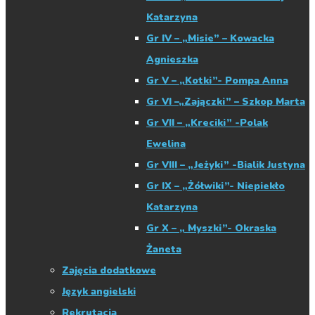
Katarzyna
Gr IV – „Misie” – Kowacka
Agnieszka
Gr V – „Kotki”- Pompa Anna
Gr VI –„Zajączki” – Szkop Marta
Gr VII – „Kreciki” -Polak
Ewelina
Gr VIII – „Jeżyki” -Bialik Justyna
Gr IX – „Żółwiki”- Niepiekło
Katarzyna
Gr X – „ Myszki”- Okraska
Żaneta
Zajęcia dodatkowe
Język angielski
Rekrutacja