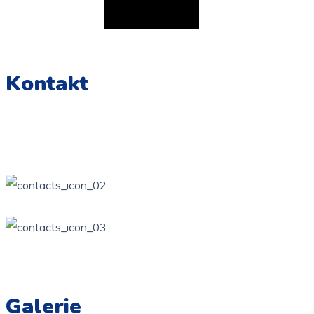
Kontakt
Żarki, ul. Wierzbowa Kotowice, ul. Zamkowa
34 / 314-81-57
ppzarki6@wp.pl
Galerie