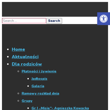
Otwórz 
Home
Aktualności
Dla rodziców
Płatności i żywienie
Jadłospis
Galeria
Ramowy rozkład dnia
Grupy
Gr I „Misie”- Agnieszka Kowacka