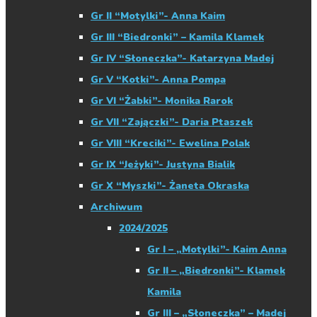
Gr II “Motylki”- Anna Kaim
Gr III “Biedronki” – Kamila Klamek
Gr IV “Słoneczka”- Katarzyna Madej
Gr V “Kotki”- Anna Pompa
Gr VI “Żabki”- Monika Rarok
Gr VII “Zajączki”- Daria Ptaszek
Gr VIII “Kreciki”- Ewelina Polak
Gr IX “Jeżyki”- Justyna Bialik
Gr X “Myszki”- Żaneta Okraska
Archiwum
2024/2025
Gr I – „Motylki”- Kaim Anna
Gr II – „Biedronki”- Klamek
Kamila
Gr III – „Słoneczka” – Madej