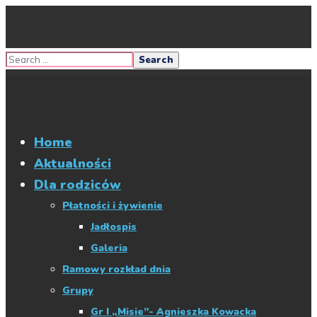
Home
Aktualności
Dla rodziców
Płatności i żywienie
Jadłospis
Galeria
Ramowy rozkład dnia
Grupy
Gr I „Misie”- Agnieszka Kowacka