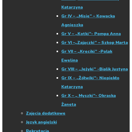
Katarzyna
Gr IV – „Misie” – Kowacka
Agnieszka
Gr V – „Kotki”- Pompa Anna
Gr VI –„Zajączki” – Szkop Marta
Gr VII – „Kreciki” -Polak
Ewelina
Gr VIII – „Jeżyki” -Bialik Justyna
Gr IX – „Żółwiki”- Niepiekło
Katarzyna
Gr X – „ Myszki”- Okraska
Żaneta
Zajęcia dodatkowe
Język angielski
Rekrutacja