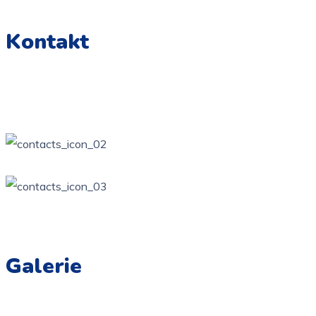
Kontakt
Żarki, ul. Wierzbowa Kotowice, ul. Zamkowa
34 / 314-81-57
ppzarki6@wp.pl
Galerie