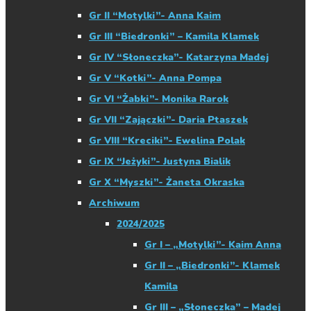
Gr II “Motylki”- Anna Kaim
Gr III “Biedronki” – Kamila Klamek
Gr IV “Słoneczka”- Katarzyna Madej
Gr V “Kotki”- Anna Pompa
Gr VI “Żabki”- Monika Rarok
Gr VII “Zajączki”- Daria Ptaszek
Gr VIII “Kreciki”- Ewelina Polak
Gr IX “Jeżyki”- Justyna Bialik
Gr X “Myszki”- Żaneta Okraska
Archiwum
2024/2025
Gr I – „Motylki”- Kaim Anna
Gr II – „Biedronki”- Klamek
Kamila
Gr III – „Słoneczka” – Madej